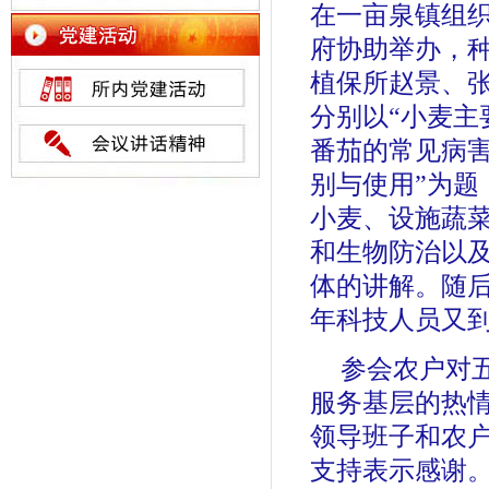
在一亩泉镇组织
府协助举办，
植保所赵景、
分别以“小麦主
番茄的常见病害
别与使用”为
小麦、设施蔬
和生物防治以
体的讲解。随
年科技人员又
参会农户对
服务基层的热
领导班子和农
支持表示感谢